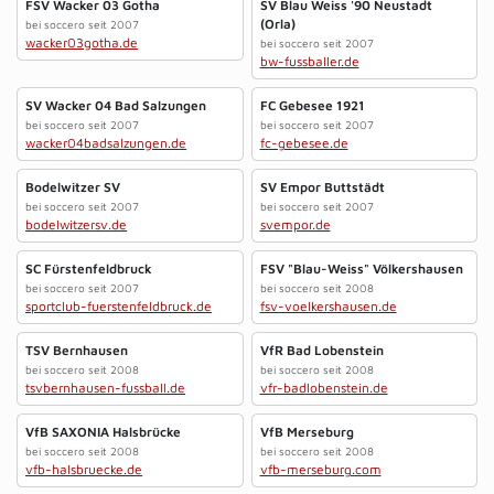
FSV Wacker 03 Gotha
SV Blau Weiss '90 Neustadt
(Orla)
bei soccero seit 2007
wacker03gotha.de
bei soccero seit 2007
bw-fussballer.de
SV Wacker 04 Bad Salzungen
FC Gebesee 1921
bei soccero seit 2007
bei soccero seit 2007
wacker04badsalzungen.de
fc-gebesee.de
Bodelwitzer SV
SV Empor Buttstädt
bei soccero seit 2007
bei soccero seit 2007
bodelwitzersv.de
svempor.de
SC Fürstenfeldbruck
FSV "Blau-Weiss" Völkershausen
bei soccero seit 2007
bei soccero seit 2008
sportclub-fuerstenfeldbruck.de
fsv-voelkershausen.de
TSV Bernhausen
VfR Bad Lobenstein
bei soccero seit 2008
bei soccero seit 2008
tsvbernhausen-fussball.de
vfr-badlobenstein.de
VfB SAXONIA Halsbrücke
VfB Merseburg
bei soccero seit 2008
bei soccero seit 2008
vfb-halsbruecke.de
vfb-merseburg.com