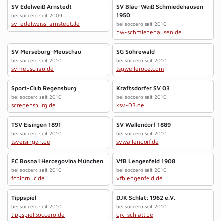
SV Edelweiß Arnstedt
SV Blau-Weiß Schmiedehausen
1950
bei soccero seit 2009
sv-edelweiss-arnstedt.de
bei soccero seit 2010
bw-schmiedehausen.de
SV Merseburg-Meuschau
SG Söhrewald
bei soccero seit 2010
bei soccero seit 2010
svmeuschau.de
tsgwellerode.com
Sport-Club Regensburg
Kraftsdorfer SV 03
bei soccero seit 2010
bei soccero seit 2010
scregensburg.de
ksv-03.de
TSV Eisingen 1891
SV Wallendorf 1889
bei soccero seit 2010
bei soccero seit 2010
tsveisingen.de
svwallendorf.de
FC Bosna i Hercegovina München
VfB Lengenfeld 1908
bei soccero seit 2010
bei soccero seit 2010
fcbihmuc.de
vfblengenfeld.de
Tippspiel
DJK Schlatt 1962 e.V.
bei soccero seit 2010
bei soccero seit 2010
tippspiel.soccero.de
djk-schlatt.de