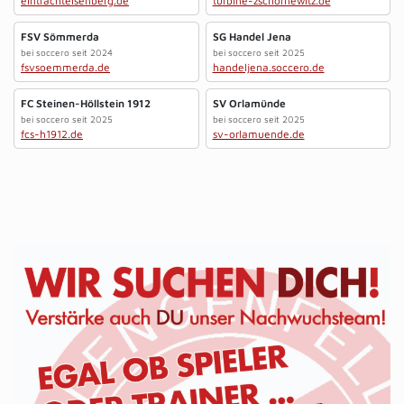
eintrachteisenberg.de
turbine-zschornewitz.de
FSV Sömmerda
SG Handel Jena
bei soccero seit 2024
bei soccero seit 2025
fsvsoemmerda.de
handeljena.soccero.de
FC Steinen-Höllstein 1912
SV Orlamünde
bei soccero seit 2025
bei soccero seit 2025
fcs-h1912.de
sv-orlamuende.de