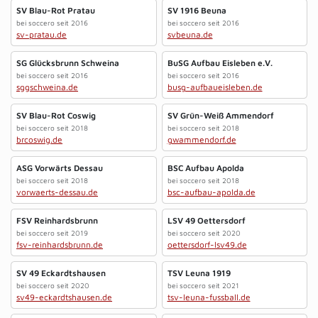
SV Blau-Rot Pratau
SV 1916 Beuna
bei soccero seit 2016
bei soccero seit 2016
sv-pratau.de
svbeuna.de
SG Glücksbrunn Schweina
BuSG Aufbau Eisleben e.V.
bei soccero seit 2016
bei soccero seit 2016
sggschweina.de
busg-aufbaueisleben.de
SV Blau-Rot Coswig
SV Grün-Weiß Ammendorf
bei soccero seit 2018
bei soccero seit 2018
brcoswig.de
gwammendorf.de
ASG Vorwärts Dessau
BSC Aufbau Apolda
bei soccero seit 2018
bei soccero seit 2018
vorwaerts-dessau.de
bsc-aufbau-apolda.de
FSV Reinhardsbrunn
LSV 49 Oettersdorf
bei soccero seit 2019
bei soccero seit 2020
fsv-reinhardsbrunn.de
oettersdorf-lsv49.de
SV 49 Eckardtshausen
TSV Leuna 1919
bei soccero seit 2020
bei soccero seit 2021
sv49-eckardtshausen.de
tsv-leuna-fussball.de