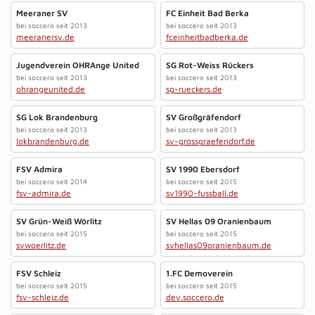
Meeraner SV
FC Einheit Bad Berka
bei soccero seit 2013
bei soccero seit 2013
meeranersv.de
fceinheitbadberka.de
Jugendverein OHRAnge United
SG Rot-Weiss Rückers
bei soccero seit 2013
bei soccero seit 2013
ohrangeunited.de
sg-rueckers.de
SG Lok Brandenburg
SV Großgräfendorf
bei soccero seit 2013
bei soccero seit 2013
lokbrandenburg.de
sv-grossgraefendorf.de
FSV Admira
SV 1990 Ebersdorf
bei soccero seit 2014
bei soccero seit 2015
fsv-admira.de
sv1990-fussball.de
SV Grün-Weiß Wörlitz
SV Hellas 09 Oranienbaum
bei soccero seit 2015
bei soccero seit 2015
svwoerlitz.de
svhellas09oranienbaum.de
FSV Schleiz
1.FC Demoverein
bei soccero seit 2015
bei soccero seit 2015
fsv-schleiz.de
dev.soccero.de