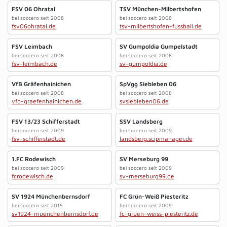
FSV 06 Ohratal
TSV München-Milbertshofen
bei soccero seit 2008
bei soccero seit 2008
fsv06ohratal.de
tsv-milbertshofen-fussball.de
FSV Leimbach
SV Gumpoldia Gumpelstadt
bei soccero seit 2008
bei soccero seit 2008
fsv-leimbach.de
sv-gumpoldia.de
VfB Gräfenhainichen
SpVgg Siebleben 06
bei soccero seit 2008
bei soccero seit 2008
vfb-graefenhainichen.de
svsiebleben06.de
FSV 13/23 Schifferstadt
SSV Landsberg
bei soccero seit 2009
bei soccero seit 2009
fsv-schifferstadt.de
landsberg.scipmanager.de
1.FC Rodewisch
SV Merseburg 99
bei soccero seit 2009
bei soccero seit 2009
fcrodewisch.de
sv-merseburg99.de
SV 1924 Münchenbernsdorf
FC Grün-Weiß Piesteritz
bei soccero seit 2015
bei soccero seit 2009
sv1924-muenchenbernsdorf.de
fc-gruen-weiss-piesteritz.de