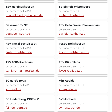
TSV Hertingshausen
SV Einheit Wittenberg
bei soccero seit 2010
bei soccero seit 2010
fussball-hertingshausen.de
einheit-fussball.de
Dessauer SV 97
FSV Grün-Weiss Blankenhain
bei soccero seit 2010
bei soccero seit 2010
dessauer-sv97.de
gw-blankenhain.de
FSV Ilmtal Zottelstedt
TuSpo Röllshausen
bei soccero seit 2010
bei soccero seit 2011
ilmtalzottelstedt.de
tuspo-roellshausen.de
TSV 1886 Kirchhain
FSV 06 Kölleda
bei soccero seit 2011
bei soccero seit 2011
tsv-kirchhain-fussball.de
fsv06koelleda.de
SC Hardt 19/31
VfB Apolda
bei soccero seit 2011
bei soccero seit 2011
sc-hardt.de
vfbapolda.de
FC Lindenberg 1907 e.V.
SV Moßbach
bei soccero seit 2011
bei soccero seit 2011
fclindenberg.de
svmossbach.de