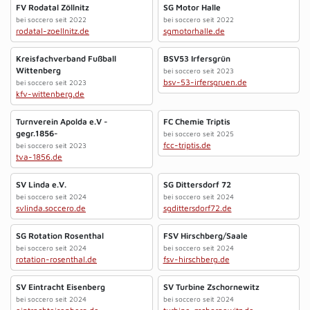
FV Rodatal Zöllnitz
SG Motor Halle
bei soccero seit 2022
bei soccero seit 2022
rodatal-zoellnitz.de
sgmotorhalle.de
Kreisfachverband Fußball
BSV53 Irfersgrün
Wittenberg
bei soccero seit 2023
bsv-53-irfersgruen.de
bei soccero seit 2023
kfv-wittenberg.de
Turnverein Apolda e.V -
FC Chemie Triptis
gegr.1856-
bei soccero seit 2025
fcc-triptis.de
bei soccero seit 2023
tva-1856.de
SV Linda e.V.
SG Dittersdorf 72
bei soccero seit 2024
bei soccero seit 2024
svlinda.soccero.de
sgdittersdorf72.de
SG Rotation Rosenthal
FSV Hirschberg/Saale
bei soccero seit 2024
bei soccero seit 2024
rotation-rosenthal.de
fsv-hirschberg.de
SV Eintracht Eisenberg
SV Turbine Zschornewitz
bei soccero seit 2024
bei soccero seit 2024