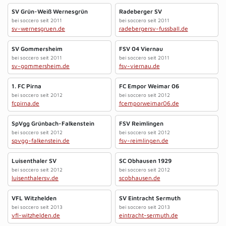
SV Grün-Weiß Wernesgrün
Radeberger SV
bei soccero seit 2011
bei soccero seit 2011
sv-wernesgruen.de
radebergersv-fussball.de
SV Gommersheim
FSV 04 Viernau
bei soccero seit 2011
bei soccero seit 2011
sv-gommersheim.de
fsv-viernau.de
1. FC Pirna
FC Empor Weimar 06
bei soccero seit 2012
bei soccero seit 2012
fcpirna.de
fcemporweimar06.de
SpVgg Grünbach-Falkenstein
FSV Reimlingen
bei soccero seit 2012
bei soccero seit 2012
spvgg-falkenstein.de
fsv-reimlingen.de
Luisenthaler SV
SC Obhausen 1929
bei soccero seit 2012
bei soccero seit 2012
luisenthalersv.de
scobhausen.de
VFL Witzhelden
SV Eintracht Sermuth
bei soccero seit 2013
bei soccero seit 2013
vfl-witzhelden.de
eintracht-sermuth.de