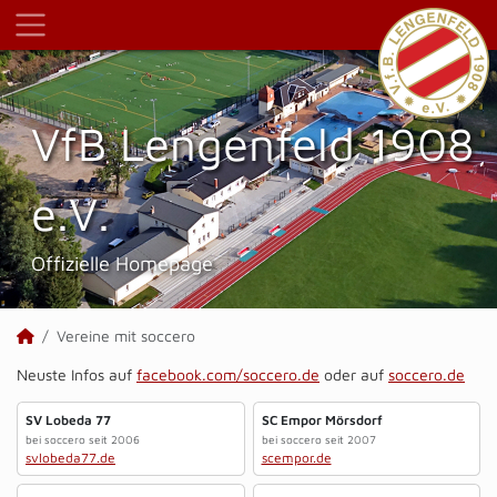
VfB Lengenfeld 1908
e.V.
Offizielle Homepage
Vereine mit soccero
Neuste Infos auf
facebook.com/soccero.de
oder auf
soccero.de
SV Lobeda 77
SC Empor Mörsdorf
bei soccero seit 2006
bei soccero seit 2007
svlobeda77.de
scempor.de